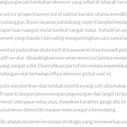
langsungan pertumbuhan ekonomi yang sehat di wilayah ters
sektor properti komersial di sekitar koridor utama memiliki
pelanggan. Bisnis layanan pendukung seperti bengkel kend
apan luar ruangan mulai tumbuh sangat subur. Kehadiran unit 
onomi yang mandiri dan saling menguntungkan satu sama la
nvestasi pada lahan skala kecil di kawasan ini bisa menjadi pi
latif terukur dibandingkan instrumen investasi lainnya menj
 yang sangat solid. Diversifikasi portofolio melalui kepemilika
dungan nilai terhadap inflasi ekonomi global saat ini.
otis memberikan nilai tambah estetika yang sulit ditemukan 
Properti dengan pemandangan pegunungan dan langit terbu
minati oleh pasar kelas atas. Keunikan karakter geografis ini
 wisatawan domestik maupun mancanegara berkunjung.
ills adalah destinasi investasi strategis yang menawarkan p