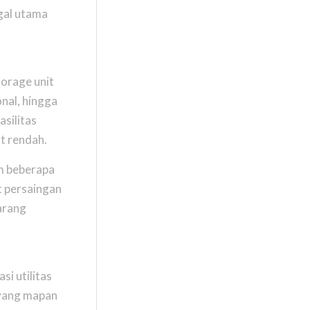
ggal utama
torage unit
nal, hingga
silitas
t rendah.
am beberapa
t persaingan
arang
si utilitas
yang mapan