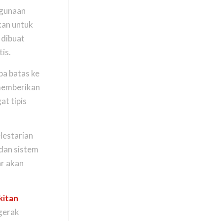
ggunaan
kan untuk
 dibuat
is.
pa batas ke
 memberikan
at tipis
lestarian
dan sistem
ar akan
kitan
 gerak