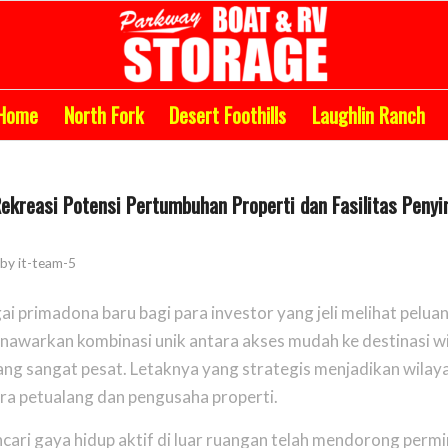
Home
North Fork
Desert Foothills
Laughlin Ranch
Rekreasi Potensi Pertumbuhan Properti dan Fasilitas Peny
by
it-team-5
ai primadona baru bagi para investor yang jeli melihat peluan
nawarkan kombinasi unik antara akses mudah ke destinasi w
ng sangat pesat. Letaknya yang strategis menjadikan wilaya
ara petualang dan pengusaha properti.
ari gaya hidup aktif di luar ruangan telah mendorong perm