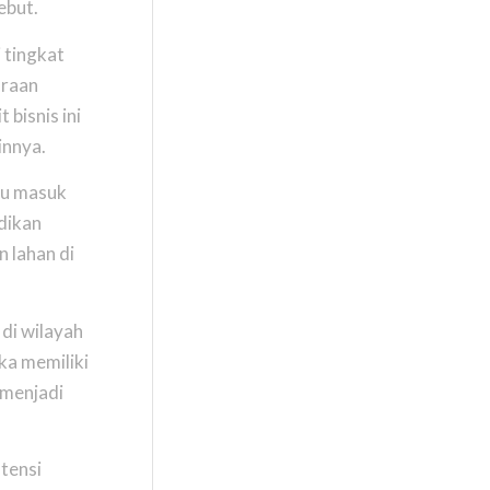
ebut.
 tingkat
araan
bisnis ini
innya.
ntu masuk
adikan
n lahan di
di wilayah
ka memiliki
 menjadi
otensi