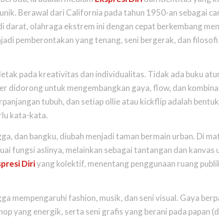
unik. Berawal dari California pada tahun 1950-an sebagai ca
 darat, olahraga ekstrem ini dengan cepat berkembang menj
enjadi pemberontakan yang tenang, seni bergerak, dan filosof
rletak pada kreativitas dan individualitas. Tidak ada buku at
er
didorong untuk mengembangkan gaya,
flow
, dan kombinas
rpanjangan tubuh, dan setiap
ollie
atau
kickflip
adalah bentu
rlu kata-kata.
angga, dan bangku, diubah menjadi taman bermain urban. Di ma
esuai fungsi aslinya, melainkan sebagai tantangan dan kanvas u
presi Diri
yang kolektif, menentang penggunaan ruang publi
ngga mempengaruhi
fashion
, musik, dan seni visual. Gaya ber
hop yang energik, serta seni grafis yang berani pada papan (
d