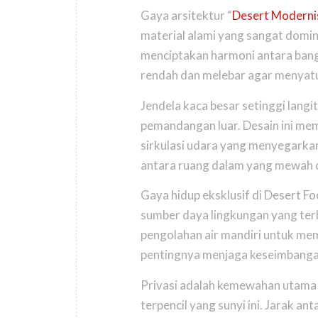
Gaya arsitektur “
Desert Modern
material alami yang sangat domina
menciptakan harmoni antara bang
rendah dan melebar agar menyatu 
Jendela kaca besar setinggi langi
pemandangan luar. Desain ini me
sirkulasi udara yang menyegarkan
antara ruang dalam yang mewah d
Gaya hidup eksklusif di Desert F
sumber daya lingkungan yang ter
pengolahan air mandiri untuk mem
pentingnya menjaga keseimbangan
Privasi adalah kemewahan utama y
terpencil yang sunyi ini. Jarak a