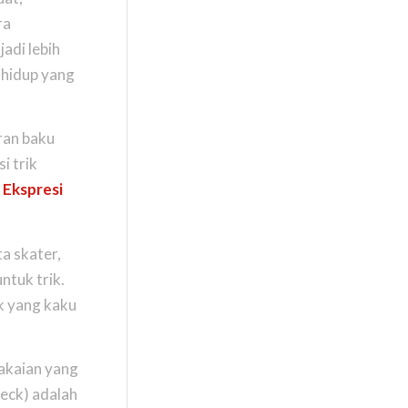
ra
adi lebih
i hidup yang
uran baku
i trik
k
Ekspresi
ta
skater
,
ntuk trik.
k yang kaku
pakaian yang
eck
) adalah