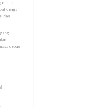
ng masih
mpat dengan
al dan
egang
alan
 masa depan
l
uat,