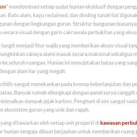
ism
” mendominasi setiap sudut hunian eksklusif dengan pen
n. Batu alam, kayu reclaimed, dan dinding tanah liat diguna
unan dengan lingkungan gurun. Struktur bangunan biasanya
secara visual dengan garis cakrawala perbukitan yang eksot
t-langit menjadi fitur wajib yang memberikan akses visual tan
mungkinkan cahaya alami masuk secara maksimal sekaligus
 ke seluruh ruangan. Hunian ini menciptakan batas yang sang
engan alam liar yang megah.
oothills sangat menekankan pada konsep keberlanjutan dan pe
batas. Banyak rumah dilengkapi dengan panel surya canggih 
inimalkan dampak jejak karbon. Penghuni di sini sangat sad
 ekosistem gurun yang unik dan rapuh.
ang ditawarkan oleh setiap unit properti di
kawasan perbu
ntar hunian sengaja dibuat berjauhan untuk memberikan ruang