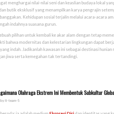
gat menghargai nilai-nilai seni dan keaslian budaya lokal ya
i dan butik eksklusif yang menampilkan karya pengrajin sete
anggakan. Kehidupan sosial terjalin melalui acara-acara am
engah indahnya suasana gurun.
 sebuah pilihan untuk kembali ke akar alam dengan tetap mem
kti bahwa modernitas dan kelestarian lingkungan dapat berj
yang indah. Jadikanlah kawasan ini sebagai destinasi hunian
 jiwa serta kemegahan tak tertandingi.
Bagaimana Olahraga Ekstrem Ini Membentuk Subkultur Globa
by
it-team-5
 beroda; ia adalah medium
Ekspresi Diri
dan identitas yang k