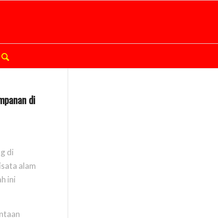
impanan di
g di
isata alam
h ini
intaan