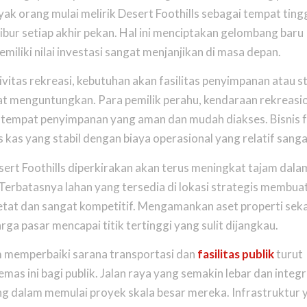
yak orang mulai melirik Desert Foothills sebagai tempat tin
bur setiap akhir pekan. Hal ini menciptakan gelombang baru
iki nilai investasi sangat menjanjikan di masa depan.
vitas rekreasi, kebutuhan akan fasilitas penyimpanan atau s
at menguntungkan. Para pemilik perahu, kendaraan rekreasio
tempat penyimpanan yang aman dan mudah diakses. Bisnis fa
kas yang stabil dengan biaya operasional yang relatif sanga
Desert Foothills diperkirakan akan terus meningkat tajam dal
 Terbatasnya lahan yang tersedia di lokasi strategis membua
ketat dan sangat kompetitif. Mengamankan aset properti sek
ga pasar mencapai titik tertinggi yang sulit dijangkau.
 memperbaiki sarana transportasi dan
fasilitas publik
turut
s ini bagi publik. Jalan raya yang semakin lebar dan integra
alam memulai proyek skala besar mereka. Infrastruktur 