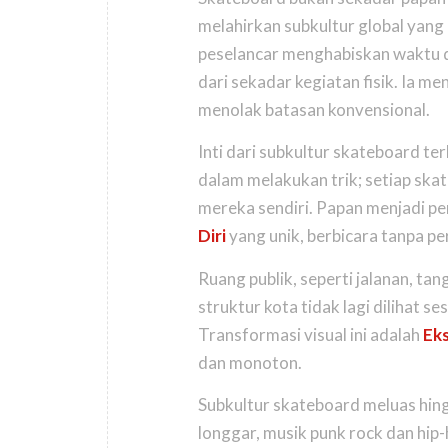
melahirkan subkultur global yang 
peselancar menghabiskan waktu di
dari sekadar kegiatan fisik. Ia m
menolak batasan konvensional.
Inti dari subkultur skateboard te
dalam melakukan trik; setiap
skat
mereka sendiri. Papan menjadi pe
Diri
yang unik, berbicara tanpa pe
Ruang publik, seperti jalanan, t
struktur kota tidak lagi dilihat s
Transformasi visual ini adalah
Eks
dan monoton.
Subkultur skateboard meluas hi
longgar, musik punk rock dan hip-