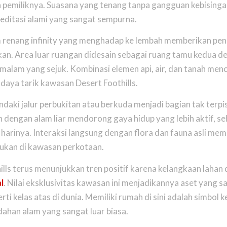
ra pemiliknya. Suasana yang tenang tanpa gangguan kebisinga
editasi alami yang sangat sempurna.
am renang infinity yang menghadap ke lembah memberikan pe
akan. Area luar ruangan didesain sebagai ruang tamu kedua d
alam yang sejuk. Kombinasi elemen api, air, dan tanah men
aya tarik kawasan Desert Foothills.
ndaki jalur perbukitan atau berkuda menjadi bagian tak terpi
 dengan alam liar mendorong gaya hidup yang lebih aktif, se
harinya. Interaksi langsung dengan flora dan fauna asli me
mukan di kawasan perkotaan.
hills terus menunjukkan tren positif karena kelangkaan lahan
l
. Nilai eksklusivitas kawasan ini menjadikannya aset yang s
ti kelas atas di dunia. Memiliki rumah di sini adalah simbol 
dahan alam yang sangat luar biasa.