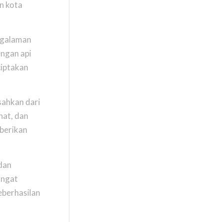
n kota
ngalaman
engan api
ciptakan
sahkan dari
hat, dan
mberikan
 dan
angat
keberhasilan