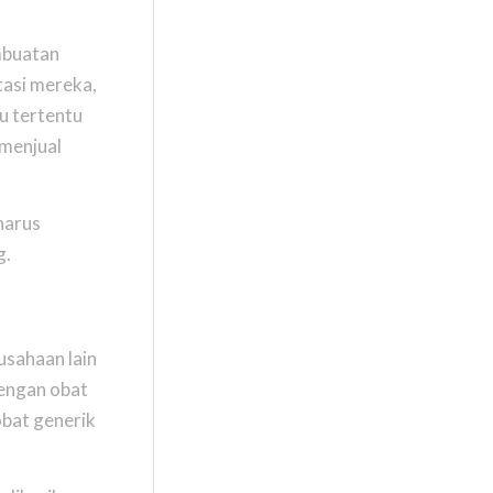
mbuatan
tasi mereka,
u tertentu
 menjual
harus
g.
usahaan lain
dengan obat
obat generik