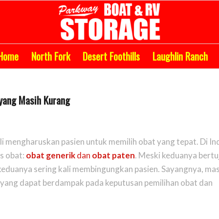
Home
North Fork
Desert Foothills
Laughlin Ranch
 yang Masih Kurang
 mengharuskan pasien untuk memilih obat yang tepat. Di In
s obat:
obat generik
dan
obat paten
. Meski keduanya bertu
keduanya sering kali membingungkan pasien. Sayangnya, ma
yang dapat berdampak pada keputusan pemilihan obat dan