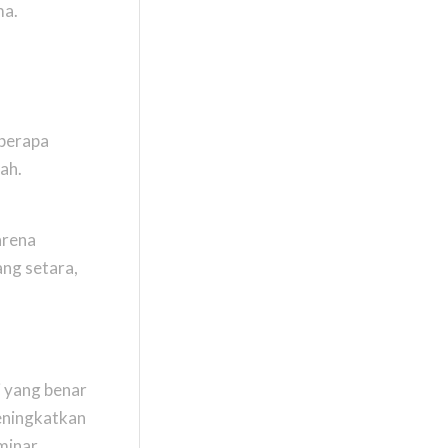
ma.
eberapa
ah.
arena
ang setara,
 yang benar
meningkatkan
minar,