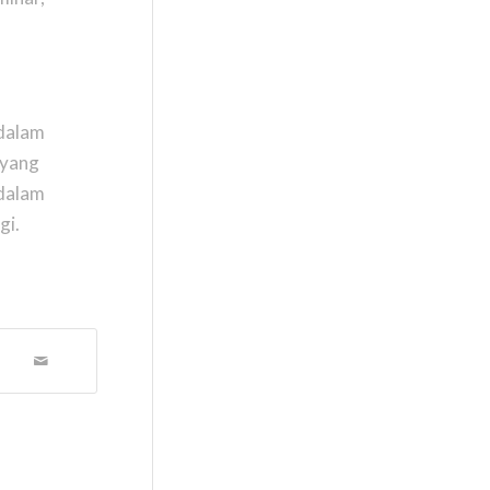
 dalam
 yang
 dalam
gi.