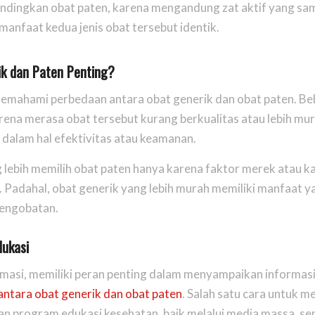
bandingkan obat paten, karena mengandung zat aktif yang sa
anfaat kedua jenis obat tersebut identik.
k dan Paten Penting?
emahami perbedaan antara obat generik dan obat paten. B
rena merasa obat tersebut kurang berkualitas atau lebih mur
dalam hal efektivitas atau keamanan.
ebih memilih obat paten hanya karena faktor merek atau k
r. Padahal, obat generik yang lebih murah memiliki manfaat y
engobatan.
ukasi
masi, memiliki peran penting dalam menyampaikan informasi
ntara obat generik dan obat paten
. Salah satu cara untuk 
program edukasi kesehatan, baik melalui media massa, se